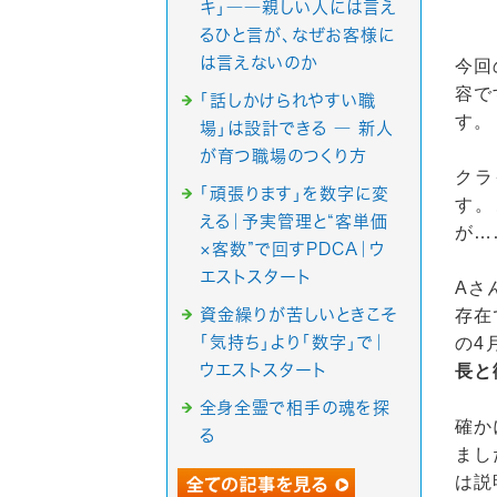
キ」――親しい人には言え
るひと言が、なぜお客様に
は言えないのか
今回
容で
「話しかけられやすい職
す。
場」は設計できる ― 新人
が育つ職場のつくり方
クラ
「頑張ります」を数字に変
す。
える｜予実管理と“客単価
が…
×客数”で回すPDCA｜ウ
エストスタート
Aさ
資金繰りが苦しいときこそ
存在
「気持ち」より「数字」で｜
の4
ウエストスタート
長と
全身全霊で相手の魂を探
確か
る
まし
は説