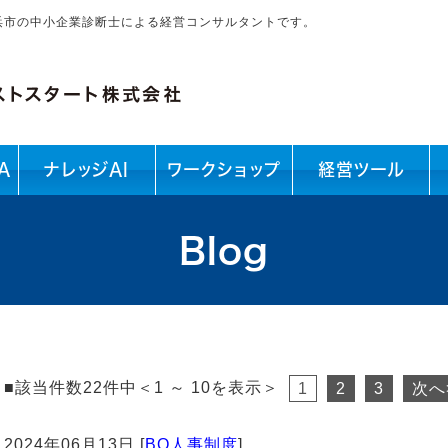
浜市の中小企業診断士による経営コンサルタントです。
A
ナレッジAI
ワークショップ
経営ツール
Blog
■該当件数22件中＜1 ～ 10を表示＞
1
2
3
次へ
2024年06月13日 [
BO人事制度
]