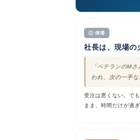
① 停滞
社長は、現場の
「ベテランのMさ
われ、次の一手な
受注は悪くない。で
まま、時間だけが過