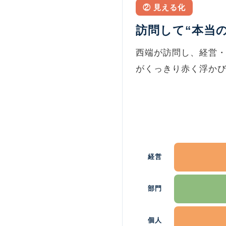
② 見える化
訪問して“本当
西端が訪問し、経営・
がくっきり赤く浮か
経営
部門
個人