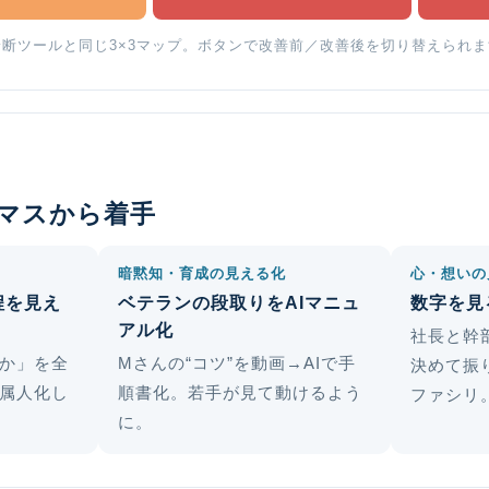
診断ツールと同じ3×3マップ。ボタンで改善前／改善後を切り替えられま
3マスから着手
暗黙知・育成の見える化
心・想いの
工程を見え
ベテランの段取りをAIマニュ
数字を見
アル化
社長と幹
か」を全
Mさんの“コツ”を動画→AIで手
決めて振
属人化し
順書化。若手が見て動けるよう
ファシリ
に。