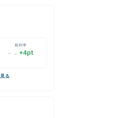
粗利率
+4pt
—
→
を見る