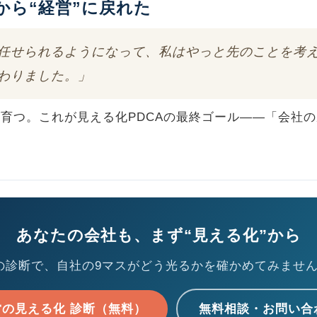
から“経営”に戻れた
任せられるようになって、私はやっと先のことを考
わりました。」
育つ。これが見える化PDCAの最終ゴール——「会社
あなたの会社も、まず“見える化”から
の診断で、自社の9マスがどう光るかを確かめてみませ
営の見える化 診断（無料）
無料相談・お問い合