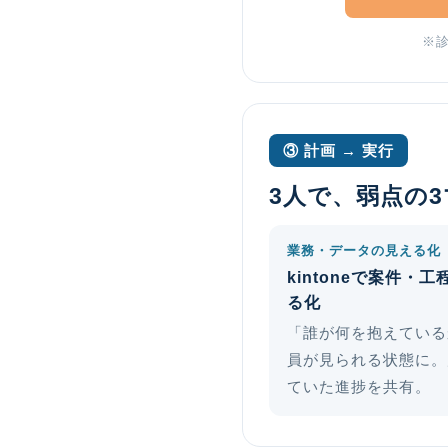
※
③ 計画 → 実行
3人で、弱点の
業務・データの見える化
kintoneで案件・
る化
「誰が何を抱えている
員が見られる状態に。
ていた進捗を共有。