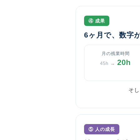
④ 成果
6ヶ月で、数字
月の残業時間
20h
45h
→
そし
⑤ 人の成長