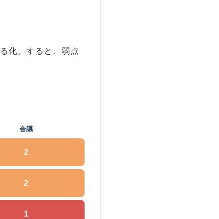
える化。すると、弱点
会議
2
2
1