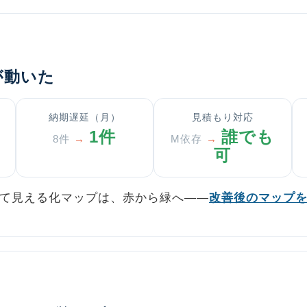
が動いた
納期遅延（月）
見積もり対応
1件
誰でも
8件
→
M依存
→
可
て見える化マップは、赤から緑へ——
改善後のマップ