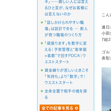
キ」――親しい人には言え
るひと言が、なぜお客様に
は言えないのか
こん
「話しかけられやすい職
連日
場」は設計できる ― 新人
小田
が育つ職場のつくり方
7組
「頑張ります」を数字に変
える｜予実管理と“客単価
ゴル
×客数”で回すPDCA｜ウ
表彰
エストスタート
資金繰りが苦しいときこそ
「気持ち」より「数字」で｜
ウエストスタート
全身全霊で相手の魂を探
る