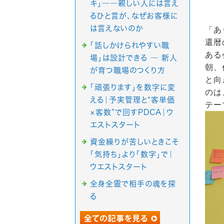
キ」――親しい人には言え
るひと言が、なぜお客様に
は言えないのか
「あ
還暦
「話しかけられやすい職
ある
場」は設計できる ― 新人
朝、
が育つ職場のつくり方
と向
「頑張ります」を数字に変
のは
える｜予実管理と“客単価
テー
×客数”で回すPDCA｜ウ
エストスタート
資金繰りが苦しいときこそ
「気持ち」より「数字」で｜
ウエストスタート
全身全霊で相手の魂を探
る