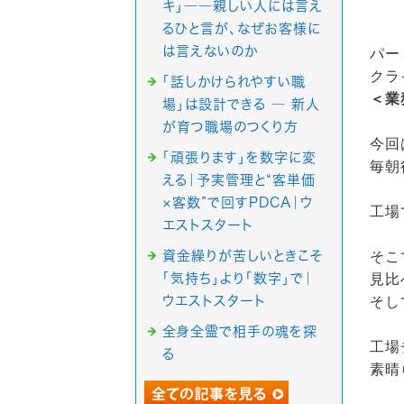
キ」――親しい人には言え
るひと言が、なぜお客様に
は言えないのか
パー
クラ
「話しかけられやすい職
＜業
場」は設計できる ― 新人
が育つ職場のつくり方
今回
「頑張ります」を数字に変
毎朝
える｜予実管理と“客単価
×客数”で回すPDCA｜ウ
工場
エストスタート
資金繰りが苦しいときこそ
そこ
「気持ち」より「数字」で｜
見比
ウエストスタート
そし
全身全霊で相手の魂を探
工場
る
素晴