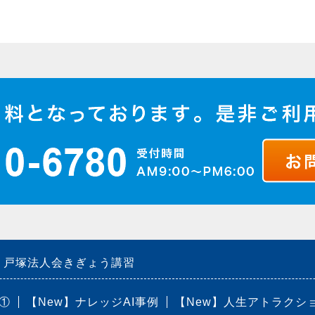
戸塚法人会きぎょう講習
①
【New】ナレッジAI事例
【New】人生アトラクシ