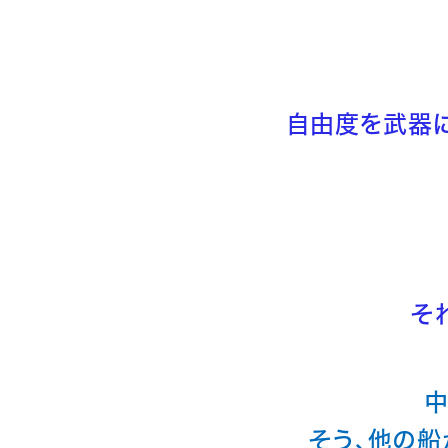
自由度を武器
そ
中
そう、他の船